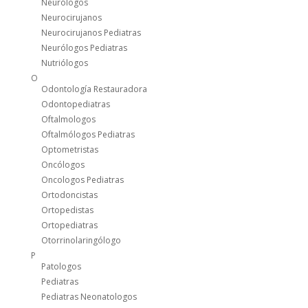
Neurólogos
Neurocirujanos
Neurocirujanos Pediatras
Neurólogos Pediatras
Nutriólogos
O
Odontología Restauradora
Odontopediatras
Oftalmologos
Oftalmólogos Pediatras
Optometristas
Oncólogos
Oncologos Pediatras
Ortodoncistas
Ortopedistas
Ortopediatras
Otorrinolaringólogo
P
Patologos
Pediatras
Pediatras Neonatologos