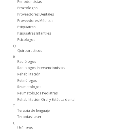
Periodoncistas
Proctologos
Proveedores Dentales
Proveedores Médicos
Psiquiatras
Psiquiatras Infantiles
Psicologos
Q
Quiropracticos
R
Radiólogos
Radiologos Intervencionistas
Rehabilitación
Retinólogos
Reumatologos
Reumatólogos Pediatras
Rehabilitación Oral y Estética dental
T
Terapia de lenguaje
Terapias Laser
U
Urólogos