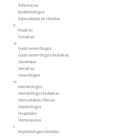
Enfermeras
Epidemiologos
Especialistas en Heridas
F
Fisiatras
Foniatras
G
Gastroenterólogos
Gastroenterólogos Pediatras
Genetistas
Geriatras
Ginecólogos
H
Hematologos
Hematólogos Pediatras
Hemodialisis Clínicas
Hepatologos
Hospitales
Homeopatas
I
Implantologos Dentales