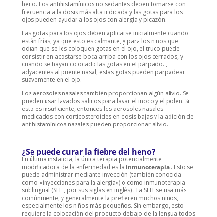
heno. Los
antihistamínicos
no sedantes deben tomarse con
frecuencia a la dosis más alta indicada y las gotas para los
ojos pueden ayudar a los ojos con alergia y picazón.
Las gotas para los ojos deben aplicarse inicialmente cuando
están frías, ya que esto es calmante, y para los niños que
odian que se les coloquen gotas en el ojo, el truco puede
consistir en acostarse boca arriba con los ojos cerrados, y
cuando se hayan colocado las gotas en el párpado. ,
adyacentes al puente nasal, estas gotas pueden parpadear
suavemente en el ojo.
Los aerosoles nasales también proporcionan algún alivio. Se
pueden usar lavados salinos para lavar el moco y el polen. Si
esto es insuficiente, entonces los aerosoles nasales
medicados con corticosteroides en dosis bajas y la adición de
antihistamínicos nasales pueden proporcionar alivio.
¿Se puede curar la fiebre del heno?
En última instancia, la única terapia potencialmente
modificadora de la enfermedad es la
inmunoterapia
. Esto se
puede administrar mediante inyección (también conocida
como «inyecciones para la alergia») o como
inmunoterapia
sublingual (SLIT, por sus siglas en inglés)
. La SLIT se usa más
comúnmente, y generalmente la prefieren muchos niños,
especialmente los niños más pequeños. Sin embargo, esto
requiere la colocación del producto debajo de la lengua todos