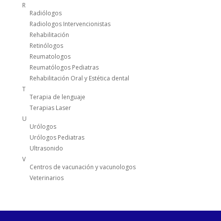
R
Radiólogos
Radiologos Intervencionistas
Rehabilitación
Retinólogos
Reumatologos
Reumatólogos Pediatras
Rehabilitación Oral y Estética dental
T
Terapia de lenguaje
Terapias Laser
U
Urólogos
Urólogos Pediatras
Ultrasonido
V
Centros de vacunación y vacunologos
Veterinarios