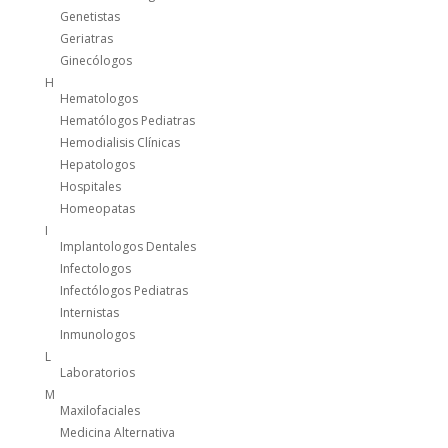
Genetistas
Geriatras
Ginecólogos
H
Hematologos
Hematólogos Pediatras
Hemodialisis Clínicas
Hepatologos
Hospitales
Homeopatas
I
Implantologos Dentales
Infectologos
Infectólogos Pediatras
Internistas
Inmunologos
L
Laboratorios
M
Maxilofaciales
Medicina Alternativa