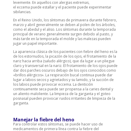
levemente. En aquellos con alergias extremas,
el
eccema
puede estallar y el paciente puede experimentar
sibilancias.
En el Reino Unido, los síntomas de primavera durante febrero,
marzo y abril generalmente se deben al polen de los árboles,
como el abedul y el aliso. Los síntomas durante la temporada
principal de verano generalmente surgen debido al pasto, y
más tarde en la temporada el molde y las malezas pueden
jugar un papel importante.
La apariencia clásica de los pacientes con fiebre del heno es la
de los estornudos, la picazón de los ojos, el frotamiento de la
nariz hacia arriba (saludo alérgico), que da lugar a un pliegue
claro y transversal en la nariz. El frotamiento de los ojos puede
dar dos parches oscuros debajo de los ojos conocidos como
«brillos alérgicos». La respiración bucal continua puede dar
lugar a labios secos y agrietados y su lamido, y la succión de
los labios puede provocar eccema. La dentición
continuamente seca puede ser propensa a la caries dental y
un aliento maloliente. La limpieza de la garganta y el goteo
posnasal pueden provocar ruidos irritantes de limpieza de la
garganta.
Manejar la fiebre del heno
Para controlar estos síntomas, se puede hacer uso de
medicamentos de primera línea contra la fiebre del