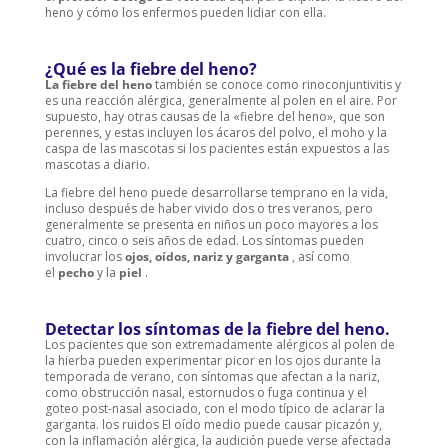
heno y cómo los enfermos pueden lidiar con ella.
¿Qué es la fiebre del heno?
La fiebre del heno
también se conoce como rinoconjuntivitis y
es una reacción alérgica, generalmente al polen en el aire. Por
supuesto, hay otras causas de la «fiebre del heno», que son
perennes, y estas incluyen los ácaros del polvo, el moho y la
caspa de las mascotas si los pacientes están expuestos a las
mascotas a diario.
La fiebre del heno puede desarrollarse temprano en la vida,
incluso después de haber vivido dos o tres veranos, pero
generalmente se presenta en niños un poco mayores a los
cuatro, cinco o seis años de edad. Los síntomas pueden
involucrar los
ojos, oídos, nariz y garganta
, así como
el
pecho
y la
piel
.
Detectar los síntomas de la fiebre del heno.
Los pacientes que son extremadamente alérgicos al polen de
la hierba pueden experimentar picor en los ojos durante la
temporada de verano, con síntomas que afectan a la nariz,
como obstrucción nasal, estornudos o fuga continua y el
goteo post-nasal asociado, con el modo típico de aclarar la
garganta. los ruidos El oído medio puede causar picazón y,
con la inflamación alérgica, la audición puede verse afectada