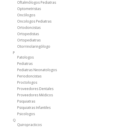
Oftalmólogos Pediatras
Optometristas
Oncólogos
Oncologos Pediatras
Ortodoncistas
Ortopedistas
Ortopediatras
Otorrinolaringólogo
P
Patologos
Pediatras
Pediatras Neonatologos
Periodoncistas
Proctologos
Proveedores Dentales
Proveedores Médicos
Psiquiatras
Psiquiatras Infantiles
Psicologos
Q
Quiropracticos