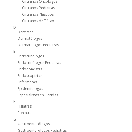
Cirujanos Oncologos
Cirujanos Pediatras
Cirujanos Plásticos
Cirujanos de Tórax
D
Dentistas
Dermatólogos
Dermatologos Pediatras
E
Endocrinólogos
Endocrinólogos Pediatras
Endodoncistas
Endoscopistas
Enfermeras
Epidemiologos
Especialistas en Heridas
F
Fisiatras
Foniatras
G
Gastroenterólogos
Gastroenterólogos Pediatras