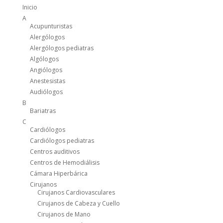
Inicio
A
Acupunturistas
Alergólogos
Alergólogos pediatras
Algólogos
Angiólogos
Anestesistas
Audiólogos
B
Bariatras
C
Cardiólogos
Cardiólogos pediatras
Centros auditivos
Centros de Hemodiálisis
Cámara Hiperbárica
Cirujanos
Cirujanos Cardiovasculares
Cirujanos de Cabeza y Cuello
Cirujanos de Mano