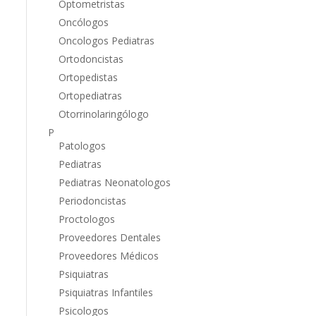
Optometristas
Oncólogos
Oncologos Pediatras
Ortodoncistas
Ortopedistas
Ortopediatras
Otorrinolaringólogo
P
Patologos
Pediatras
Pediatras Neonatologos
Periodoncistas
Proctologos
Proveedores Dentales
Proveedores Médicos
Psiquiatras
Psiquiatras Infantiles
Psicologos