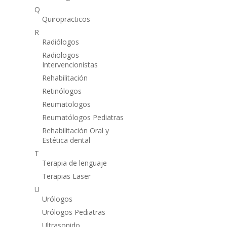
Q
Quiropracticos
R
Radiólogos
Radiologos
Intervencionistas
Rehabilitación
Retinólogos
Reumatologos
Reumatólogos Pediatras
Rehabilitación Oral y
Estética dental
T
Terapia de lenguaje
Terapias Laser
U
Urólogos
Urólogos Pediatras
Ultrasonido