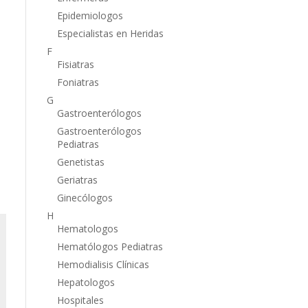
Epidemiologos
Especialistas en Heridas
F
Fisiatras
Foniatras
G
Gastroenterólogos
Gastroenterólogos
Pediatras
Genetistas
Geriatras
Ginecólogos
H
Hematologos
Hematólogos Pediatras
Hemodialisis Clínicas
Hepatologos
Hospitales