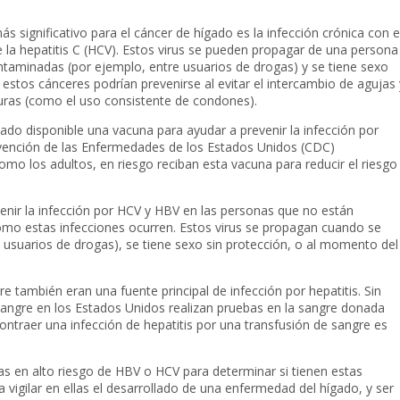
s significativo para el cáncer de hígado es la infección crónica con e
 de la hepatitis C (HCV). Estos virus se pueden propagar de una persona
taminadas (por ejemplo, entre usuarios de drogas) y se tiene sexo
 estos cánceres podrían prevenirse al evitar el intercambio de agujas 
ras (como el uso consistente de condones).
tado disponible una vacuna para ayudar a prevenir la infección por
evención de las Enfermedades de los Estados Unidos (CDC)
mo los adultos, en riesgo reciban esta vacuna para reducir el riesgo
venir la infección por HCV y HBV en las personas que no están
o estas infecciones ocurren. Estos virus se propagan cuando se
usuarios de drogas), se tiene sexo sin protección, o al momento del
e también eran una fuente principal de infección por hepatitis. Sin
angre en los Estados Unidos realizan pruebas en la sangre donada
contraer una infección de hepatitis por una transfusión de sangre es
as en alto riesgo de HBV o HCV para determinar si tienen estas
 vigilar en ellas el desarrollado de una enfermedad del hígado, y ser