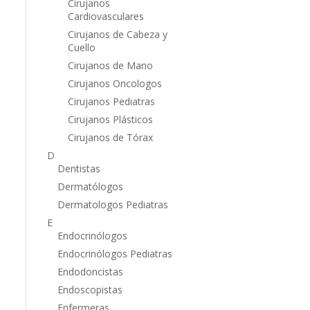
Cirujanos
Cardiovasculares
Cirujanos de Cabeza y
Cuello
Cirujanos de Mano
Cirujanos Oncologos
Cirujanos Pediatras
Cirujanos Plásticos
Cirujanos de Tórax
D
Dentistas
Dermatólogos
Dermatologos Pediatras
E
Endocrinólogos
Endocrinólogos Pediatras
Endodoncistas
Endoscopistas
Enfermeras