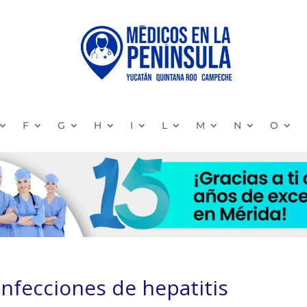
F
G
H
I
L
M
N
O
 infecciones de hepatitis