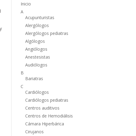
Inicio
l
A
Acupunturistas
Alergólogos
y
Alergólogos pediatras
Algólogos
Angiólogos
Anestesistas
Audiólogos
B
Bariatras
C
Cardiólogos
Cardiólogos pediatras
Centros auditivos
Centros de Hemodiálisis
Cámara Hiperbárica
Cirujanos