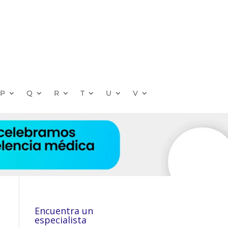
P
Q
R
T
U
V
Encuentra un
especialista