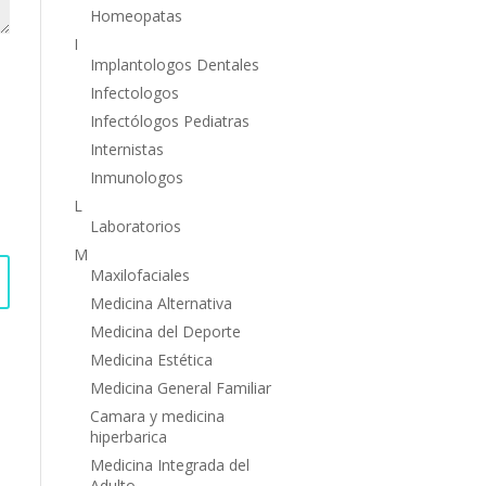
Homeopatas
I
Implantologos Dentales
Infectologos
Infectólogos Pediatras
Internistas
Inmunologos
L
Laboratorios
M
Maxilofaciales
Medicina Alternativa
Medicina del Deporte
Medicina Estética
Medicina General Familiar
Camara y medicina
hiperbarica
Medicina Integrada del
Adulto