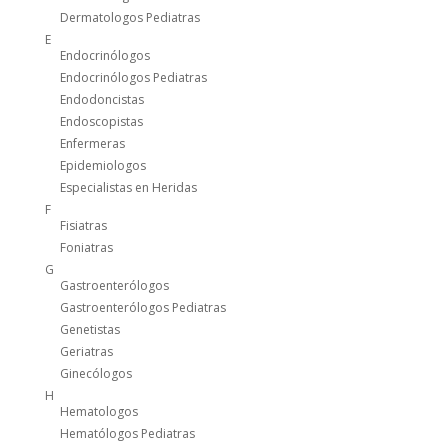
Dermatologos Pediatras
E
Endocrinólogos
Endocrinólogos Pediatras
Endodoncistas
Endoscopistas
Enfermeras
Epidemiologos
Especialistas en Heridas
F
Fisiatras
Foniatras
G
Gastroenterólogos
Gastroenterólogos Pediatras
Genetistas
Geriatras
Ginecólogos
H
Hematologos
Hematólogos Pediatras