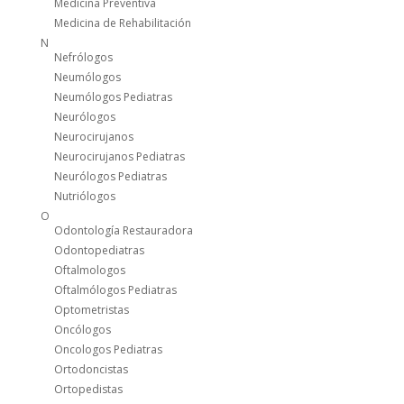
Medicina Preventiva
Medicina de Rehabilitación
N
Nefrólogos
Neumólogos
Neumólogos Pediatras
Neurólogos
Neurocirujanos
Neurocirujanos Pediatras
Neurólogos Pediatras
Nutriólogos
O
Odontología Restauradora
Odontopediatras
Oftalmologos
Oftalmólogos Pediatras
Optometristas
Oncólogos
Oncologos Pediatras
Ortodoncistas
Ortopedistas