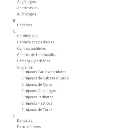
Angiólogos
Anestesistas
Audiólogos
B
Bariatras
C
Cardiólogos
Cardiólogos pediatras
Centros auditivos
Centros de Hemodiálisis
Cámara Hiperbárica
Cirujanos
Cirujanos Cardiovasculares
Cirujanos de Cabeza y Cuello
Cirujanos de Mano
Cirujanos Oncologos
Cirujanos Pediatras
Cirujanos Plásticos
Cirujanos de Tórax
D
Dentistas
Dermatólogos