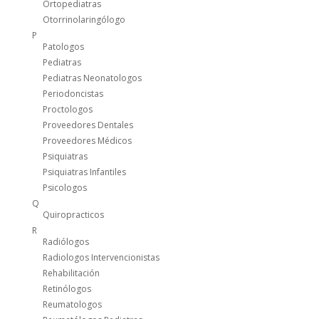
Ortopediatras
Otorrinolaringólogo
P
Patologos
Pediatras
Pediatras Neonatologos
Periodoncistas
Proctologos
Proveedores Dentales
Proveedores Médicos
Psiquiatras
Psiquiatras Infantiles
Psicologos
Q
Quiropracticos
R
Radiólogos
Radiologos Intervencionistas
Rehabilitación
Retinólogos
Reumatologos