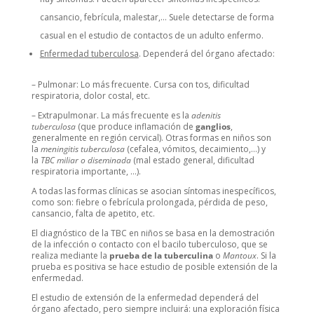
cansancio, febrícula, malestar,… Suele detectarse de forma
casual en el estudio de contactos de un adulto enfermo.
Enfermedad tuberculosa
. Dependerá del órgano afectado:
– Pulmonar: Lo más frecuente. Cursa con tos, dificultad
respiratoria, dolor costal, etc.
– Extrapulmonar. La más frecuente es la
adenitis
tuberculosa
(que produce inflamación de
ganglios
,
generalmente en región cervical). Otras formas en niños son
la
meningitis tuberculosa
(cefalea, vómitos, decaimiento,…) y
la
TBC miliar o diseminada
(mal estado general, dificultad
respiratoria importante, …).
A todas las formas clínicas se asocian síntomas inespecíficos,
como son: fiebre o febrícula prolongada, pérdida de peso,
cansancio, falta de apetito, etc.
El diagnóstico de la TBC en niños se basa en la demostración
de la infección o contacto con el bacilo tuberculoso, que se
realiza mediante la
prueba de la tuberculina
o
Mantoux
. Si la
prueba es positiva se hace estudio de posible extensión de la
enfermedad.
El estudio de extensión de la enfermedad dependerá del
órgano afectado, pero siempre incluirá: una exploración física