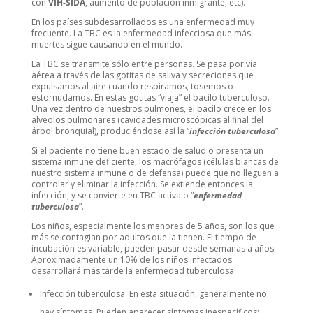
con
VIH-SIDA
, aumento de población inmigrante, etc).
En los países subdesarrollados es una enfermedad muy
frecuente. La TBC es la enfermedad infecciosa que más
muertes sigue causando en el mundo.
La TBC se transmite sólo entre personas. Se pasa por vía
aérea a través de las gotitas de saliva y secreciones que
expulsamos al aire cuando respiramos, tosemos o
estornudamos. En estas gotitas “viaja” el bacilo tuberculoso.
Una vez dentro de nuestros pulmones, el bacilo crece en los
alveolos pulmonares (cavidades microscópicas al final del
árbol bronquial), produciéndose así la “
infección tuberculosa
”.
Si el paciente no tiene buen estado de salud o presenta un
sistema inmune deficiente, los macrófagos (células blancas de
nuestro sistema inmune o de defensa) puede que no lleguen a
controlar y eliminar la infección. Se extiende entonces la
infección, y se convierte en TBC activa o “
enfermedad
tuberculosa
”.
Los niños, especialmente los menores de 5 años, son los que
más se contagian por adultos que la tienen. El tiempo de
incubación es variable, pueden pasar desde semanas a años.
Aproximadamente un 10% de los niños infectados
desarrollará más tarde la enfermedad tuberculosa.
Infección tuberculosa
. En esta situación, generalmente no
hay síntomas. Pueden aparecer síntomas inespecíficos: