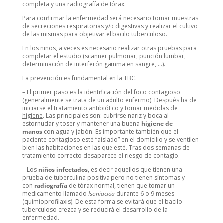
completa y una radiografía de tórax.
Para confirmar la enfermedad será necesario tomar muestras
de secreciones respiratorias y/o digestivas y realizar el cultivo
de las mismas para objetivar el bacilo tuberculoso.
En los niños, a veces es necesario realizar otras pruebas para
completar el estudio (scanner pulmonar, punción lumbar,
determinación de interferón gamma en sangre, …).
La prevención es fundamental en la TBC.
– El primer paso es la identificación del foco contagioso
(generalmente se trata de un adulto enfermo). Después ha de
iniciarse el tratamiento antibiótico y tomar
medidas de
higiene
. Las principales son: cubrirse nariz y boca al
estornudar y toser y mantener una buena
higiene de
manos
con agua y jabón. Es importante también que el
paciente contagioso esté “aislado” en el domicilio y se ventilen
bien las habitaciones en las que esté. Tras dos semanas de
tratamiento correcto desaparece el riesgo de contagio.
– Los
niños infectados
, es decir aquellos que tienen una
prueba de tuberculina positiva pero no tienen síntomas y
con
radiografía
de tórax normal, tienen que tomar un
medicamento llamado
Isoniacida
durante 6 o 9 meses
(quimioprofilaxis). De esta forma se evitará que el bacilo
tuberculoso crezca y se reducirá el desarrollo de la
enfermedad.