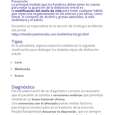
Prevención
La principal medida que los hombres deben tener en cuenta
para evitar la aparición de la disfunción eréctil es
la
modificación del estilo de vida
para evitar cualquier hábito
que repercuta negativamente en las arterias y las venas, como
fumar, el consumo de alcohol y grasas saturadas, la vida
sedentaria y el estrés.
Encuentra un especialista en la sección de Urólogos en Mérida
del portal
Https://medicosenmerida.com.mx/html/urologo.html
Tipos
En la actualidad, algunos expertos establecen la siguiente
clasificación para distinguir los distintos tipos de disfunción
eréctil:
Leve
.
Moderada
.
Grave
.
Diagnóstico
Para la elaboración de un diagnóstico correcto es necesario
que el paciente se someta a
revisiones médicas
que permitan
establecer un
buen historial clínico.
Una
entrevista con el afectado
puede revelar factores
psicológicos involucrados en el trastorno de la erección.
Resulta fundamental
descartar la depresión
, que no siempre