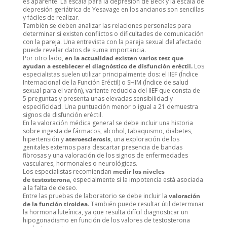
es aparente. La escala para la depresión de Beck y la escala de
depresión geriátrica de Yesavage en los ancianos son sencillas
y fáciles de realizar.
También se deben analizar las relaciones personales para
determinar si existen conflictos o dificultades de comunicación
con la pareja. Una entrevista con la pareja sexual del afectado
puede revelar datos de suma importancia.
Por otro lado,
en la actualidad existen varios test que
ayudan a esteblecer el diagnóstico de disfunción eréctil.
Los
especialistas suelen utilizar principalmente dos: el IIEF (Índice
Internacional de la Función Eréctil) o SHIM (Índice de salud
sexual para el varón), variante reducida del IIEF que consta de
5 preguntas y presenta unas elevadas sensibilidad y
especificidad. Una puntuación menor o igual a 21 demuestra
signos de disfunción eréctil.
En la valoración médica general se debe incluir una historia
sobre ingesta de fármacos, alcohol, tabaquismo, diabetes,
hipertensión y
ateroesclerosis
, una exploración de los
genitales externos para descartar presencia de bandas
fibrosas y una valoración de los signos de enfermedades
vasculares, hormonales o neurológicas.
Los especialistas recomiendan
medir los niveles
de testosterona
, especialmente si la impotencia está asociada
a la falta de deseo.
Entre las pruebas de laboratorio se debe incluir la
valoración
de la función tiroidea
. También puede resultar útil determinar
la hormona luteínica, ya que resulta difícil diagnosticar un
hipogonadismo en función de los valores de testosterona