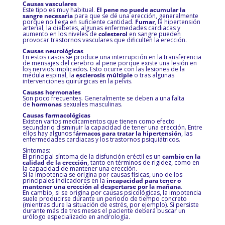
Causas vasculares
Este tipo es muy habitual.
El pene no puede acumular la
sangre necesaria
para que se dé una erección, generalmente
porque no llega en suficiente cantidad.
Fumar
, la hipertensión
arterial, la
diabetes, algunas enfermedades cardiacas y
aumento en los niveles de
colesterol
en sangre pueden
provocar trastornos vasculares que dificulten la erección.
Causas neurológicas
En estos casos se produce una interrupción en la transferencia
de mensajes del cerebro al pene porque existe una lesión en
los nervios implicados. Esto ocurre con las lesiones de la
médula espinal, la
esclerosis múltiple
o tras algunas
intervenciones quirúrgicas en la pelvis.
Causas hormonales
Son poco frecuentes. Generalmente se deben a una falta
de
hormonas
sexuales masculinas.
Causas farmacológicas
Existen varios medicamentos que tienen como efecto
secundario disminuir la capacidad de tener una erección. Entre
ellos hay algunos f
ármacos para tratar la hipertensión
, las
enfermedades cardiacas y los trastornos psiquiátricos.
Síntomas:
El principal síntoma de la disfunción eréctil es un
cambio en la
calidad de la erección
, tanto en términos de rigidez, como en
la capacidad de mantener una erección.
Si la impotencia se origina por causas físicas, uno de los
principales indicadores en la
incapacidad para tener o
mantener una erección al despertarse por la mañana
.
En cambio, si se origina por causas psicológicas, la impotencia
suele producirse durante un periodo de tiempo concreto
(mientras dure la situación de estrés, por ejemplo). Si persiste
durante más de tres meses el paciente deberá buscar un
urólogo especializado en andrología.