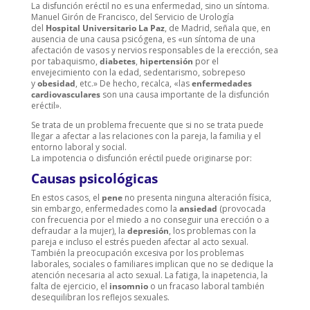
La disfunción eréctil no es una enfermedad, sino un síntoma.
Manuel Girón de Francisco, del Servicio de Urología
del
Hospital Universitario La Paz
, de Madrid, señala que, en
ausencia de una causa psicógena, es «un síntoma de una
afectación de vasos y nervios responsables de la erección, sea
por tabaquismo,
diabetes
,
hipertensión
por el
envejecimiento con la edad, sedentarismo, sobrepeso
y
obesidad
, etc.» De hecho, recalca, «las
enfermedades
cardiovasculares
son una causa importante de la disfunción
eréctil».
Se trata de un problema frecuente que si no se trata puede
llegar a afectar a las relaciones con la pareja, la familia y el
entorno laboral y social.
La impotencia o disfunción eréctil puede originarse por:
Causas psicológicas
En estos casos, el
pene
no presenta ninguna alteración física,
sin embargo, enfermedades como la
ansiedad
(provocada
con frecuencia por el miedo a no conseguir una erección o a
defraudar a la mujer), la
depresión
, los problemas con la
pareja e incluso el estrés pueden afectar al acto sexual.
También la preocupación excesiva por los problemas
laborales, sociales o familiares implican que no se dedique la
atención necesaria al acto sexual. La fatiga, la inapetencia, la
falta de ejercicio, el
insomnio
o un fracaso laboral también
desequilibran los reflejos sexuales.