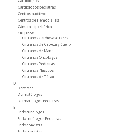
Cardiólogos
Cardiólogos pediatras
Centros auditivos
Centros de Hemodiálisis
Cámara Hiperbárica
Cirujanos
Cirujanos Cardiovasculares
Cirujanos de Cabeza y Cuello
Cirujanos de Mano
Cirujanos Oncologos
Cirujanos Pediatras
Cirujanos Plásticos
Cirujanos de Tórax
D
Dentistas
Dermatólogos
Dermatologos Pediatras
E
Endocrinólogos
Endocrinólogos Pediatras
Endodoncistas
Endoscopistas