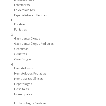
Enfermeras
Epidemiologos
Especialistas en Heridas
F
Fisiatras
Foniatras
G
Gastroenterólogos
Gastroenterólogos Pediatras
Genetistas
Geriatras
Ginecólogos
H
Hematologos
Hematólogos Pediatras
Hemodialisis Clínicas
Hepatologos
Hospitales
Homeopatas
I
Implantologos Dentales