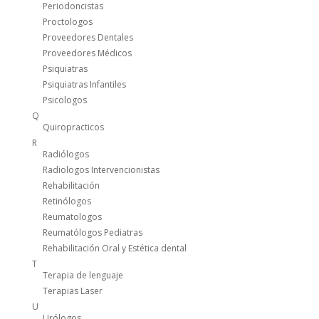
Periodoncistas
Proctologos
Proveedores Dentales
Proveedores Médicos
Psiquiatras
Psiquiatras Infantiles
Psicologos
Q
Quiropracticos
R
Radiólogos
Radiologos Intervencionistas
Rehabilitación
Retinólogos
Reumatologos
Reumatólogos Pediatras
Rehabilitación Oral y Estética dental
T
Terapia de lenguaje
Terapias Laser
U
Urólogos