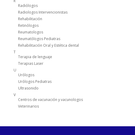
R
Radiólogos
Radiologos Intervencionistas
Rehabilitación
Retinólogos
Reumatologos
Reumatólogos Pediatras
Rehabilitación Oral y Estética dental
T
Terapia de lenguaje
Terapias Laser
U
Urólogos
Urólogos Pediatras
Ultrasonido
V
Centros de vacunación y vacunologos
Veterinarios