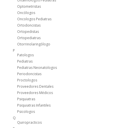
Oftalmólogos Pediatras
Optometristas
Oncólogos
Oncologos Pediatras
Ortodoncistas
Ortopedistas
Ortopediatras
Otorrinolaringólogo
P
Patologos
Pediatras
Pediatras Neonatologos
Periodoncistas
Proctologos
Proveedores Dentales
Proveedores Médicos
Psiquiatras
Psiquiatras Infantiles
Psicologos
Q
Quiropracticos