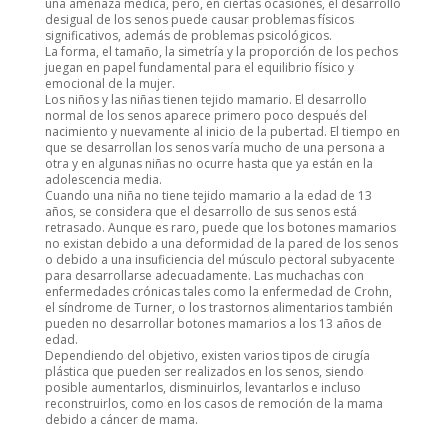
una amenaza médica, pero, en ciertas ocasiones, el desarrollo
desigual de los senos puede causar problemas físicos
significativos, además de problemas psicológicos.
La forma, el tamaño, la simetría y la proporción de los pechos
juegan en papel fundamental para el equilibrio físico y
emocional de la mujer.
Los niños y las niñas tienen tejido mamario. El desarrollo
normal de los senos aparece primero poco después del
nacimiento y nuevamente al inicio de la pubertad. El tiempo en
que se desarrollan los senos varía mucho de una persona a
otra y en algunas niñas no ocurre hasta que ya están en la
adolescencia media.
Cuando una niña no tiene tejido mamario a la edad de 13
años, se considera que el desarrollo de sus senos está
retrasado. Aunque es raro, puede que los botones mamarios
no existan debido a una deformidad de la pared de los senos
o debido a una insuficiencia del músculo pectoral subyacente
para desarrollarse adecuadamente. Las muchachas con
enfermedades crónicas tales como la enfermedad de Crohn,
el síndrome de Turner, o los trastornos alimentarios también
pueden no desarrollar botones mamarios a los 13 años de
edad.
Dependiendo del objetivo, existen varios tipos de cirugía
plástica que pueden ser realizados en los senos, siendo
posible aumentarlos, disminuirlos, levantarlos e incluso
reconstruirlos, como en los casos de remoción de la mama
debido a cáncer de mama.