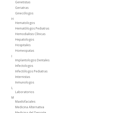
Genetistas
Geriatras
Ginecólogos
H
Hematologos
Hematólogos Pediatras
Hemodialisis Clínicas
Hepatologos
Hospitales
Homeopatas
I
Implantologos Dentales
Infectologos
Infectólogos Pediatras
Internistas
Inmunologos
L
Laboratorios
M
Maxilofaciales
Medicina Alternativa
Medicina del Deporte