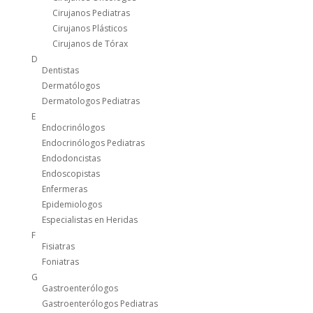
Cirujanos Pediatras
Cirujanos Plásticos
Cirujanos de Tórax
D
Dentistas
Dermatólogos
Dermatologos Pediatras
E
Endocrinólogos
Endocrinólogos Pediatras
Endodoncistas
Endoscopistas
Enfermeras
Epidemiologos
Especialistas en Heridas
F
Fisiatras
Foniatras
G
Gastroenterólogos
Gastroenterólogos Pediatras