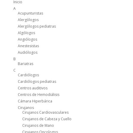
Inicio
A
Acupunturistas
Alergólogos
Alergólogos pediatras
Algólogos
Angiólogos
Anestesistas
Audiólogos
B
Bariatras
C
Cardiólogos
Cardiólogos pediatras
Centros auditivos
Centros de Hemodiálisis
Cámara Hiperbárica
Cirujanos
Cirujanos Cardiovasculares
Cirujanos de Cabeza y Cuello
Cirujanos de Mano
Cirujanos Oncologos