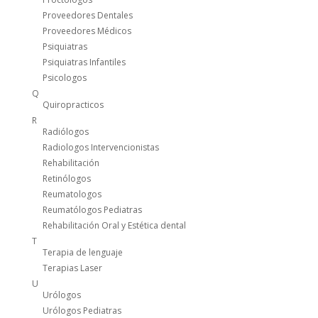
Proveedores Dentales
Proveedores Médicos
Psiquiatras
Psiquiatras Infantiles
Psicologos
Q
Quiropracticos
R
Radiólogos
Radiologos Intervencionistas
Rehabilitación
Retinólogos
Reumatologos
Reumatólogos Pediatras
Rehabilitación Oral y Estética dental
T
Terapia de lenguaje
Terapias Laser
U
Urólogos
Urólogos Pediatras