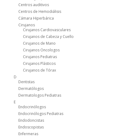
Centros auditivos
Centros de Hemodiálisis
Cámara Hiperbárica
Cirujanos
Cirujanos Cardiovasculares
Cirujanos de Cabeza y Cuello
Cirujanos de Mano
Cirujanos Oncologos
Cirujanos Pediatras
Cirujanos Plásticos
Cirujanos de Tórax
D
Dentistas
Dermatólogos
Dermatologos Pediatras
E
Endocrinólogos
Endocrinólogos Pediatras
Endodoncistas
Endoscopistas
Enfermeras