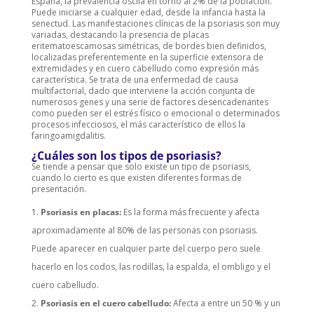
España, la prevalencia oscila en torno al 2% de la población.
Puede iniciarse a cualquier edad, desde la infancia hasta la
senectud. Las manifestaciones clínicas de la psoriasis son muy
variadas, destacando la presencia de placas
eritematoescamosas simétricas, de bordes bien definidos,
localizadas preferentemente en la superficie extensora de
extremidades y en cuero cabelludo como expresión más
característica. Se trata de una enfermedad de causa
multifactorial, dado que interviene la acción conjunta de
numerosos genes y una serie de factores desencadenantes
como pueden ser el estrés físico o emocional o determinados
procesos infecciosos, el más característico de ellos la
faringoamigdalitis.
¿Cuáles son los tipos de psoriasis?
Se tiende a pensar que solo existe un tipo de psoriasis,
cuando lo cierto es que existen diferentes formas de
presentación.
Psoriasis en placas:
Es la forma más frecuente y afecta
aproximadamente al 80% de las personas con psoriasis.
Puede aparecer en cualquier parte del cuerpo pero suele
hacerlo en los codos, las rodillas, la espalda, el ombligo y el
cuero cabelludo.
Psoriasis en el cuero cabelludo:
Afecta a entre un 50 % y un