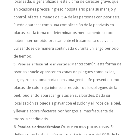
localizada, o generalizada, esta última de carácter grave, que
en ocasiones precisa ingreso hospitalario para su manejo y
control. Afecta a menos del 5% de las personas con psoriasis.
Puede aparecer como una complicación de la psoriasis en
placas tras la toma de determinados medicamentos o por
haber interrumpido bruscamente el tratamiento que venía
utilizándose de manera continuada durante un largo periodo
de tiempo.
Psoriasis flexural o invertida:
Menos común, esta forma de
psoriasis suele aparecer en zonas de pliegues como axilas,
ingles, zona submamaria o en zona genital. Se presenta como
placas de color rojo intenso alrededor de los pliegues de la
piel, pudiendo aparecer grietas en sus bordes. Dada su
localización se puede agravar con el sudor y el roce de la piel,
y llevar a sobreinfectarse por hongos, el más frecuente de
todos la candidiasis.
Psoriasis eritrodérmica:
Ocurre en muy pocos casos. Se
define como la afectación por psoriasis en más del 90% de la