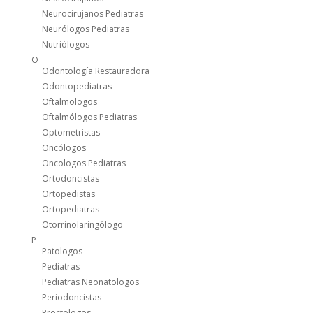
Neurocirujanos Pediatras
Neurólogos Pediatras
Nutriólogos
O
Odontología Restauradora
Odontopediatras
Oftalmologos
Oftalmólogos Pediatras
Optometristas
Oncólogos
Oncologos Pediatras
Ortodoncistas
Ortopedistas
Ortopediatras
Otorrinolaringólogo
P
Patologos
Pediatras
Pediatras Neonatologos
Periodoncistas
Proctologos