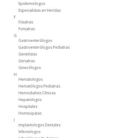
Epidemiologos
Especialistas en Heridas
F
Fisiatras
Foniatras
G
Gastroenterólogos
Gastroenterólogos Pediatras
Genetistas
Geriatras
Ginecólogos
H
Hematologos
Hematólogos Pediatras
Hemodialisis Clínicas
Hepatologos
Hospitales
Homeopatas
I
Implantologos Dentales
Infectologos