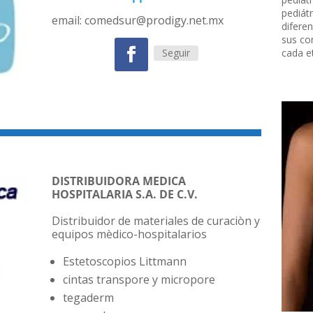
pediátr
email: comedsur@prodigy.net.mx
diferen
sus con
cada e
Seguir
DISTRIBUIDORA MEDICA
HOSPITALARIA
S.A. DE C.V.
Distribuidor de materiales de curaciòn y
equipos mèdico-hospitalarios
Estetoscopios Littmann
cintas transpore y micropore
tegaderm