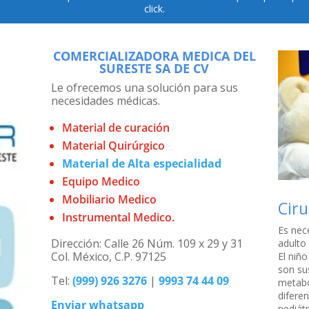
click.
COMERCIALIZADORA MEDICA DEL
SURESTE SA DE CV
Le ofrecemos una solución para sus
necesidades médicas.
Material de curación
Material Quirúrgico
Material de Alta especialidad
Equipo Medico
Mobiliario Medico
Ciru
Instrumental Medico.
Es nece
Dirección: Calle 26 Núm. 109 x 29 y 31
adulto 
Col. México, C.P. 97125
El niño
son su
Tel:
(999) 926 3276
|
9993 74 44 09
metabo
difere
Enviar whatsapp
pediátr