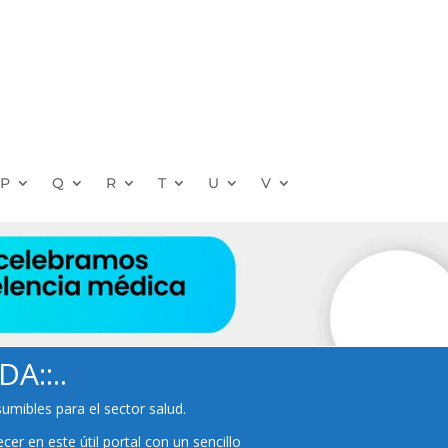
P
Q
R
T
U
V
A::..
mibles para el sector salud.
r en este útil portal con un sencillo