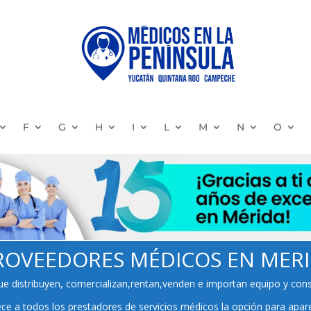
F
G
H
I
L
M
N
O
 PROVEEDORES MÉDICOS EN MERID
e distribuyen, comercializan,rentan,venden e importan equipo y consu
 a todos los prestadores de servicios médicos la opción para aparece