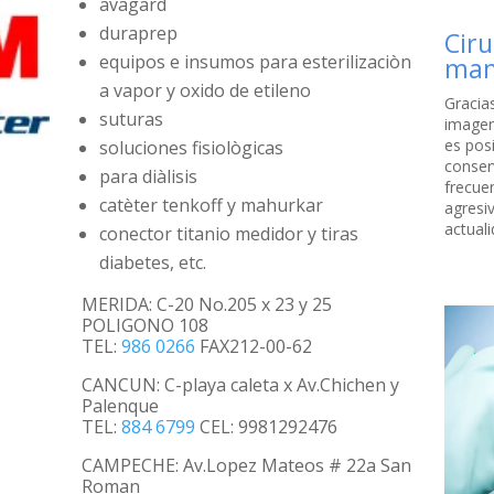
avagard
duraprep
Ciru
equipos e insumos para esterilizaciòn
ma
a vapor y oxido de etileno
Gracia
suturas
imagen 
es pos
soluciones fisiològicas
conser
para diàlisis
frecue
catèter tenkoff y mahurkar
agresi
actual
conector titanio medidor y tiras
diabetes, etc.
MERIDA: C-20 No.205 x 23 y 25
POLIGONO 108
TEL:
986 0266
FAX212-00-62
CANCUN: C-playa caleta x Av.Chichen y
Palenque
TEL:
884 6799
CEL: 9981292476
CAMPECHE: Av.Lopez Mateos # 22a San
Roman