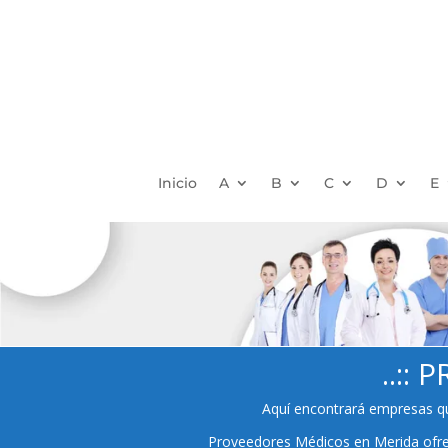
Inicio
A
B
C
D
E
..::
Aquí encontrará empresas qu
Proveedores Médicos en Merida ofrece