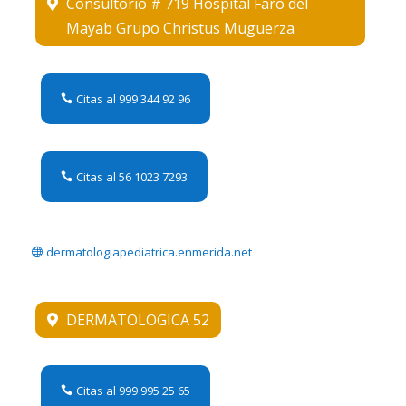
Consultorio # 719 Hospital Faro del
Mayab Grupo Christus Muguerza
Citas al 999 344 92 96
Citas al 56 1023 7293
dermatologiapediatrica.enmerida.net
DERMATOLOGICA 52
Citas al 999 995 25 65