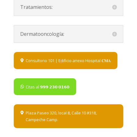
Tratamientos:
Dermatooncología:
Consultorio 101 | Edificio anexo Hospital 𝐂𝐌𝐀
Citas al 𝟵𝟵𝟵 𝟮𝟯𝟬 𝟬𝟭𝟲𝟬
Plaza Paseo 320, local 8, Calle 10 #318,
Campeche Camp.